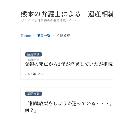
熊本の弁護士による 遺産相
-アロウズ法律事務所の相続特設サイト-
Home
記事一覧
相続放棄
解決事例
お問合せ
父親の死亡から2年が経過していたが相
2024年1月9日
基礎知識
「相続放棄をしようか迷っている・・・
何？」